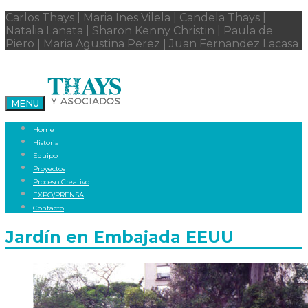
Carlos Thays | Maria Ines Vilela | Candela Thays |
Natalia Lanata | Sharon Kenny Christin | Paula de
Piero | Maria Agustina Perez | Juan Fernandez Lacasa
MENU
Home
Historia
Equipo
Proyectos
Proceso Creativo
EXPO/PRENSA
Contacto
Jardín en Embajada EEUU